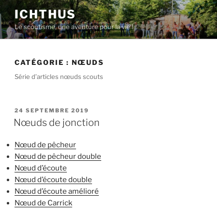
Aller
ICHTHUS
au
Le scoutisme, une aventure pour la vie !
contenu
principal
CATÉGORIE :
NŒUDS
Série d’articles nœuds scouts
PUBLIÉ
24 SEPTEMBRE 2019
LE
Nœuds de jonction
Nœud de pêcheur
Nœud de pêcheur double
Nœud d’écoute
Nœud d’écoute double
Nœud d’écoute amélioré
Nœud de Carrick