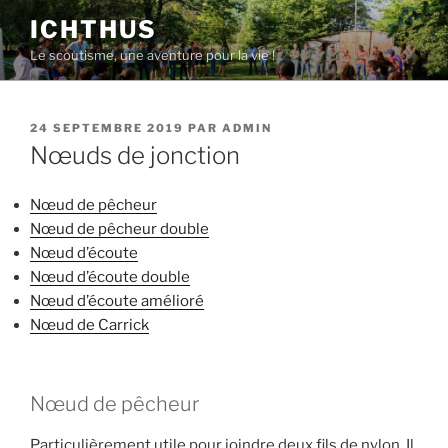
Aller
ICHTHUS
au
Le scoutisme, une aventure pour la vie !
contenu
principal
PUBLIÉ
24 SEPTEMBRE 2019
PAR
ADMIN
LE
Nœuds de jonction
Nœud de pêcheur
Nœud de pêcheur double
Nœud d’écoute
Nœud d’écoute double
Nœud d’écoute amélioré
Nœud de Carrick
Nœud de pêcheur
Particulièrement utile pour joindre deux fils de nylon. Il