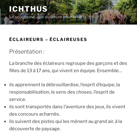
Aller
ICHTHUS
au
Le scoutisme, une aventure pour la vie !
contenu
principal
ÉCLAIREURS – ÉCLAIREUSES
Présentation :
La branche des éclaireurs regroupe des garçons et des
filles de 13 à 17 ans, qui vivent en équipe. Ensemble…
ils apprennent la débrouillardise, l’esprit d’équipe, la
responsabilisation, le sens des choses, l’esprit de
service.
ils sont transportés dans l’aventure des jeux, ils vivent
des concours acharnés.
ils suivent des pistes qui les mènent au grand air, à la
découverte de paysage.